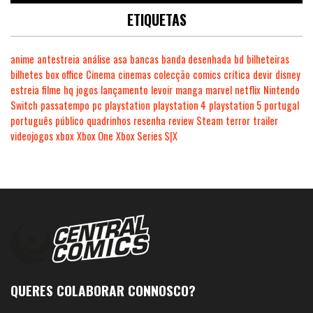
ETIQUETAS
anime
antestreia
análise
asa
bancas
banda desenhada
bd
bilheteiras
bilhetes
box office
Cinema
cinemas
colecção
comics
crítica
devir
disney
estreia
filme
hq
jogos
lançamento
levoir
manga
marvel
netflix
Nintendo
Switch
passatempo
pc
playstation
playstation 4
playstation 5
portugal
português
público
quadrinhos
resenha
review
Steam
terror
trailer
videojogos
xbox
Xbox One
Xbox Series S|X
QUERES COLABORAR CONNOSCO?