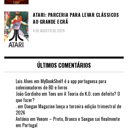
ATARI: PARCERIA PARA LEVAR CLÁSSICOS
AO GRANDE ECRÃ
4 DE AGOSTO DE 2026
ÚLTIMOS COMENTÁRIOS
Luis Alves
em
MyBookShelf é a app portuguesa para
colecionadores de BD e livros
João Gordinho
em
Tens um A Teoria do K.O. com defeito? O
que fazer?
.
em
Dangan Magazine lança a terceira edição trimestral de
2026
António
em
Venom – Preto, Branco e Sangue sai finalmente
em Portugal