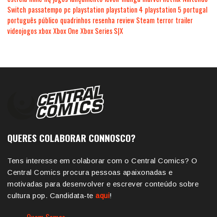
Switch
passatempo
pc
playstation
playstation 4
playstation 5
portugal
português
público
quadrinhos
resenha
review
Steam
terror
trailer
videojogos
xbox
Xbox One
Xbox Series S|X
QUERES COLABORAR CONNOSCO?
Tens interesse em colaborar com o Central Comics? O
Central Comics procura pessoas apaixonadas e
motivadas para desenvolver e escrever conteúdo sobre
cultura pop. Candidata-te
aqui
!