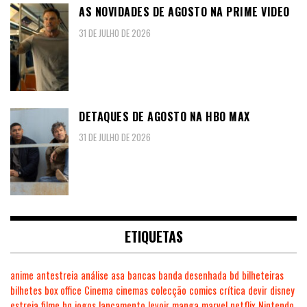
AS NOVIDADES DE AGOSTO NA PRIME VIDEO
31 DE JULHO DE 2026
DETAQUES DE AGOSTO NA HBO MAX
31 DE JULHO DE 2026
ETIQUETAS
anime
antestreia
análise
asa
bancas
banda desenhada
bd
bilheteiras
bilhetes
box office
Cinema
cinemas
colecção
comics
crítica
devir
disney
estreia
filme
hq
jogos
lançamento
levoir
manga
marvel
netflix
Nintendo