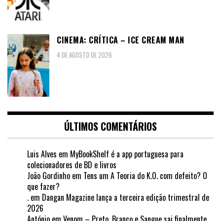
CINEMA: CRÍTICA – ICE CREAM MAN
4 DE AGOSTO DE 2026
ÚLTIMOS COMENTÁRIOS
Luis Alves
em
MyBookShelf é a app portuguesa para
colecionadores de BD e livros
João Gordinho
em
Tens um A Teoria do K.O. com defeito? O
que fazer?
.
em
Dangan Magazine lança a terceira edição trimestral de
2026
António
em
Venom – Preto, Branco e Sangue sai finalmente