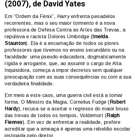
(2007), de David Yates
Em “Ordem da Fénix”, Harry enfrenta pesadelos
recorrentes, mas o seu maior tormento é a nova
professora de Defesa Contra as Artes das Trevas, a
repulsiva e racista Dolores Umbridge (
Imelda
Staunton
). Ela é a encarnação de todos os piores
professores que tivemos no ensino secundário ou na
faculdade: uma pseudo-educadora, dogmaticamente
rígida e arrogante, que, ao assumir o cargo de Alta
Inquisidora, começa a impor decretos sem qualquer
preocupação com as suas consequências ou com a sua
verdadeira finalidade.
Em meio a este caos, uma guerra civil está a tomar
forma. O Ministro da Magia, Cornelius Fudge (
Robert
Hardy
), recusa-se a aceitar o regresso do maior bruxo
das trevas de todos os tempos, Voldemort (
Ralph
Fiennes
). Em vez de enfrentar a realidade, prefere
acreditar que a ameaça é apenas uma rebelião escolar
instigada pelo diretor.