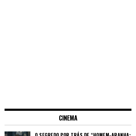
CINEMA
O SEGREDO POR TRÁS DE “HOMEM-ARANHA: