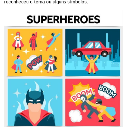
reconheceu o tema ou alguns símbolos.