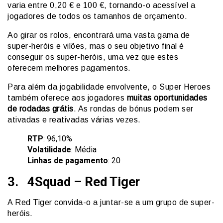
varia entre 0,20 € e 100 €, tornando-o acessível a
jogadores de todos os tamanhos de orçamento.
Ao girar os rolos, encontrará uma vasta gama de
super-heróis e vilões, mas o seu objetivo final é
conseguir os super-heróis, uma vez que estes
oferecem melhores pagamentos.
Para além da jogabilidade envolvente, o Super Heroes
também oferece aos jogadores
muitas oportunidades
de rodadas grátis
. As rondas de bónus podem ser
ativadas e reativadas várias vezes.
RTP
: 96,10%
Volatilidade
: Média
Linhas de pagamento
: 20
3. 4Squad – Red Tiger
A Red Tiger convida-o a juntar-se a um grupo de super-
heróis.