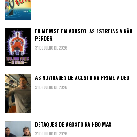
FILMTWIST EM AGOSTO: AS ESTREIAS A NÃO
PERDER
31 DE JULHO DE 2026
AS NOVIDADES DE AGOSTO NA PRIME VIDEO
31 DE JULHO DE 2026
DETAQUES DE AGOSTO NA HBO MAX
31 DE JULHO DE 2026