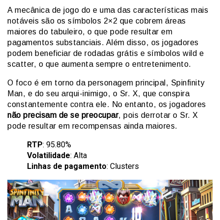
A mecânica de jogo do e uma das características mais
notáveis são os símbolos 2×2 que cobrem áreas
maiores do tabuleiro, o que pode resultar em
pagamentos substanciais. Além disso, os jogadores
podem beneficiar de rodadas grátis e símbolos wild e
scatter, o que aumenta sempre o entretenimento.
O foco é em torno da personagem principal, Spinfinity
Man, e do seu arqui-inimigo, o Sr. X, que conspira
constantemente contra ele. No entanto, os jogadores
não precisam de se preocupar
, pois derrotar o Sr. X
pode resultar em recompensas ainda maiores.
RTP
: 95.80%
Volatilidade
: Alta
Linhas de pagamento
: Clusters