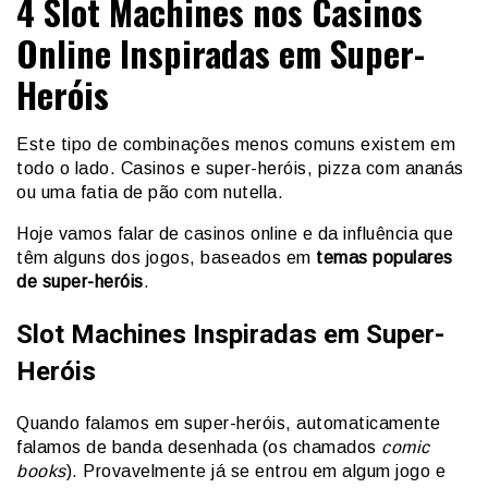
4 Slot Machines nos Casinos
Online Inspiradas em Super-
Heróis
Este tipo de combinações menos comuns existem em
todo o lado. Casinos e super-heróis, pizza com ananás
ou uma fatia de pão com nutella.
Hoje vamos falar de casinos online e da influência que
têm alguns dos jogos, baseados em
temas populares
de super-heróis
.
Slot Machines Inspiradas em Super-
Heróis
Quando falamos em super-heróis, automaticamente
falamos de banda desenhada (os chamados
comic
books
). Provavelmente já se entrou em algum jogo e