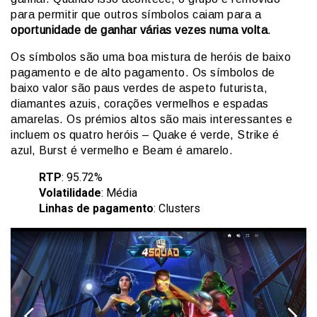
para permitir que outros símbolos caiam para a
oportunidade de ganhar várias vezes numa volta
.
Os símbolos são uma boa mistura de heróis de baixo
pagamento e de alto pagamento. Os símbolos de
baixo valor são paus verdes de aspeto futurista,
diamantes azuis, corações vermelhos e espadas
amarelas. Os prémios altos são mais interessantes e
incluem os quatro heróis – Quake é verde, Strike é
azul, Burst é vermelho e Beam é amarelo.
RTP
: 95.72%
Volatilidade
: Média
Linhas de pagamento
: Clusters