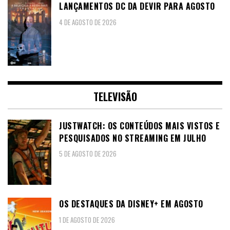
LANÇAMENTOS DC DA DEVIR PARA AGOSTO
4 DE AGOSTO DE 2026
TELEVISÃO
JUSTWATCH: OS CONTEÚDOS MAIS VISTOS E
PESQUISADOS NO STREAMING EM JULHO
5 DE AGOSTO DE 2026
OS DESTAQUES DA DISNEY+ EM AGOSTO
1 DE AGOSTO DE 2026