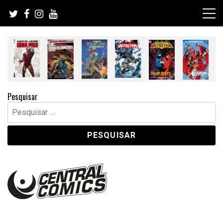
Skip
to
content
Pesquisar
Pesquisar
por: