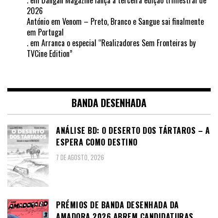
.
em
Dangan Magazine lança a terceira edição trimestral de
2026
António
em
Venom – Preto, Branco e Sangue sai finalmente
em Portugal
.
em
Arranca o especial “Realizadores Sem Fronteiras by
TVCine Edition”
BANDA DESENHADA
ANÁLISE BD: O DESERTO DOS TÁRTAROS – A
ESPERA COMO DESTINO
7 DE AGOSTO, 2026
PRÉMIOS DE BANDA DESENHADA DA
AMADORA 2026 ABREM CANDIDATURAS