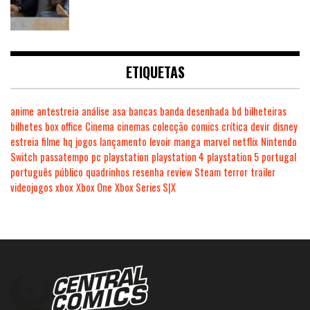
ETIQUETAS
anime
antestreia
análise
asa
bancas
banda desenhada
bd
bilheteiras
bilhetes
box office
Cinema
cinemas
colecção
comics
crítica
devir
disney
estreia
filme
hq
jogos
lançamento
levoir
manga
marvel
netflix
Nintendo
Switch
passatempo
pc
playstation
playstation 4
playstation 5
portugal
português
público
quadrinhos
resenha
review
Steam
terror
trailer
videojogos
xbox
Xbox One
Xbox Series S|X