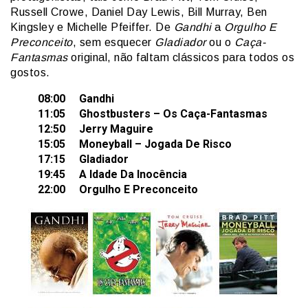
Russell Crowe, Daniel Day Lewis, Bill Murray, Ben
Kingsley e Michelle Pfeiffer. De
Gandhi
a
Orgulho E
Preconceito
, sem esquecer
Gladiador
ou o
Caça-
Fantasmas
original, não faltam clássicos para todos os
gostos.
08:00 Gandhi
11:05 Ghostbusters – Os Caça-Fantasmas
12:50 Jerry Maguire
15:05 Moneyball – Jogada De Risco
17:15 Gladiador
19:45 A Idade Da Inocência
22:00 Orgulho E Preconceito