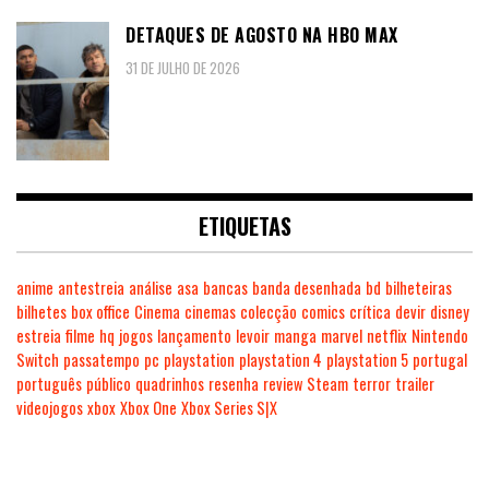
DETAQUES DE AGOSTO NA HBO MAX
31 DE JULHO DE 2026
ETIQUETAS
anime
antestreia
análise
asa
bancas
banda desenhada
bd
bilheteiras
bilhetes
box office
Cinema
cinemas
colecção
comics
crítica
devir
disney
estreia
filme
hq
jogos
lançamento
levoir
manga
marvel
netflix
Nintendo
Switch
passatempo
pc
playstation
playstation 4
playstation 5
portugal
português
público
quadrinhos
resenha
review
Steam
terror
trailer
videojogos
xbox
Xbox One
Xbox Series S|X