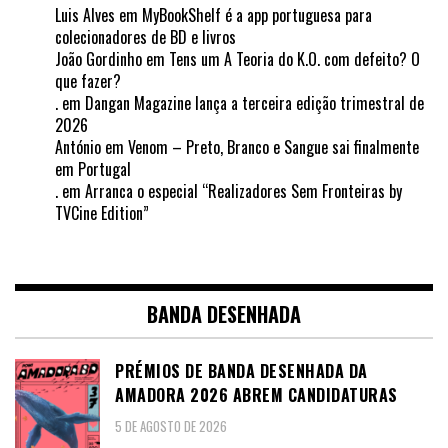
Luis Alves
em
MyBookShelf é a app portuguesa para
colecionadores de BD e livros
João Gordinho
em
Tens um A Teoria do K.O. com defeito? O
que fazer?
.
em
Dangan Magazine lança a terceira edição trimestral de
2026
António
em
Venom – Preto, Branco e Sangue sai finalmente
em Portugal
.
em
Arranca o especial “Realizadores Sem Fronteiras by
TVCine Edition”
BANDA DESENHADA
PRÉMIOS DE BANDA DESENHADA DA
AMADORA 2026 ABREM CANDIDATURAS
5 DE AGOSTO DE 2026