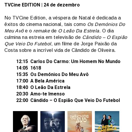
TVCine
EDITION
| 24 de dezembro
No TVCine Edition, a véspera de Natal é dedicada a
êxitos do cinema nacional, tais como
Os Demónios Do
Meu Avô
e o
remake
de
O Leão Da Estrela
. O dia
culmina na estreia em televisão de
Cândido – O Espião
Que Veio Do Futebol
, um filme de Jorge Paixão da
Costa sobre a incrível vida de Cândido de Oliveira.
12:15 Carlos Do Carmo: Um Homem No Mundo
14:05 1618
15:35 Os Demónios Do Meu Avô
17:00 A Bela América
18:40 O Leão Da Estrela
20:30 Amo-te Imenso
22:00 Cândido – O Espião Que Veio Do Futebol