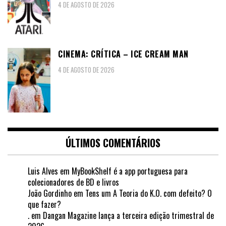
4 DE AGOSTO DE 2026
CINEMA: CRÍTICA – ICE CREAM MAN
4 DE AGOSTO DE 2026
ÚLTIMOS COMENTÁRIOS
Luis Alves
em
MyBookShelf é a app portuguesa para
colecionadores de BD e livros
João Gordinho
em
Tens um A Teoria do K.O. com defeito? O
que fazer?
.
em
Dangan Magazine lança a terceira edição trimestral de