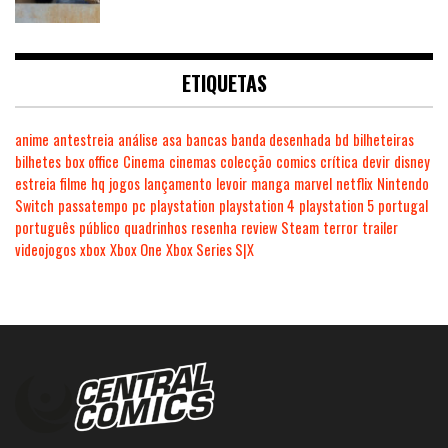
ETIQUETAS
anime
antestreia
análise
asa
bancas
banda desenhada
bd
bilheteiras
bilhetes
box office
Cinema
cinemas
colecção
comics
crítica
devir
disney
estreia
filme
hq
jogos
lançamento
levoir
manga
marvel
netflix
Nintendo
Switch
passatempo
pc
playstation
playstation 4
playstation 5
portugal
português
público
quadrinhos
resenha
review
Steam
terror
trailer
videojogos
xbox
Xbox One
Xbox Series S|X