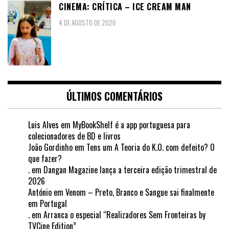
CINEMA: CRÍTICA – ICE CREAM MAN
4 DE AGOSTO DE 2026
ÚLTIMOS COMENTÁRIOS
Luis Alves
em
MyBookShelf é a app portuguesa para
colecionadores de BD e livros
João Gordinho
em
Tens um A Teoria do K.O. com defeito? O
que fazer?
.
em
Dangan Magazine lança a terceira edição trimestral de
2026
António
em
Venom – Preto, Branco e Sangue sai finalmente
em Portugal
.
em
Arranca o especial “Realizadores Sem Fronteiras by
TVCine Edition”