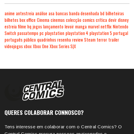
anime
antestreia
análise
asa
bancas
banda desenhada
bd
bilheteiras
bilhetes
box office
Cinema
cinemas
colecção
comics
crítica
devir
disney
estreia
filme
hq
jogos
lançamento
levoir
manga
marvel
netflix
Nintendo
Switch
passatempo
pc
playstation
playstation 4
playstation 5
portugal
português
público
quadrinhos
resenha
review
Steam
terror
trailer
videojogos
xbox
Xbox One
Xbox Series S|X
QUERES COLABORAR CONNOSCO?
Tens interesse em colaborar com o Central Comics? O
Central Comics procura pessoas apaixonadas e