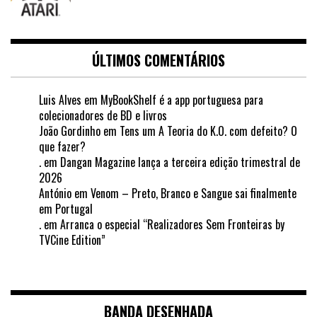
ÚLTIMOS COMENTÁRIOS
Luis Alves
em
MyBookShelf é a app portuguesa para
colecionadores de BD e livros
João Gordinho
em
Tens um A Teoria do K.O. com defeito? O
que fazer?
.
em
Dangan Magazine lança a terceira edição trimestral de
2026
António
em
Venom – Preto, Branco e Sangue sai finalmente
em Portugal
.
em
Arranca o especial “Realizadores Sem Fronteiras by
TVCine Edition”
BANDA DESENHADA