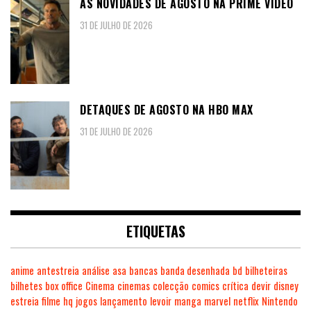
AS NOVIDADES DE AGOSTO NA PRIME VIDEO
31 DE JULHO DE 2026
DETAQUES DE AGOSTO NA HBO MAX
31 DE JULHO DE 2026
ETIQUETAS
anime
antestreia
análise
asa
bancas
banda desenhada
bd
bilheteiras
bilhetes
box office
Cinema
cinemas
colecção
comics
crítica
devir
disney
estreia
filme
hq
jogos
lançamento
levoir
manga
marvel
netflix
Nintendo