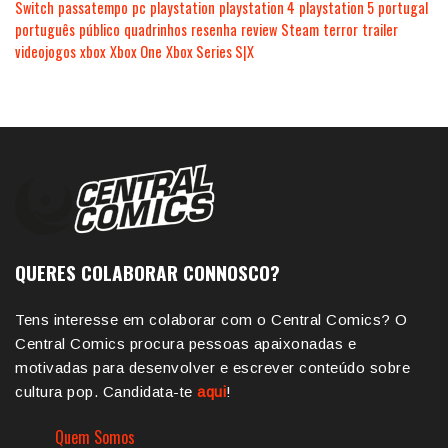
Switch
passatempo
pc
playstation
playstation 4
playstation 5
portugal
português
público
quadrinhos
resenha
review
Steam
terror
trailer
videojogos
xbox
Xbox One
Xbox Series S|X
QUERES COLABORAR CONNOSCO?
Tens interesse em colaborar com o Central Comics? O
Central Comics procura pessoas apaixonadas e
motivadas para desenvolver e escrever conteúdo sobre
cultura pop. Candidata-te
aqui
!
Quem Somos