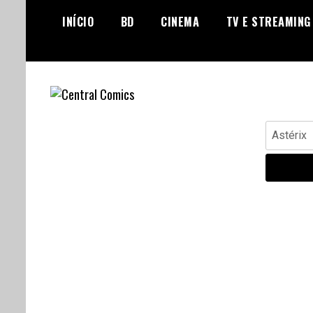
Skip
INÍCIO
BD
CINEMA
TV E STREAMING
to
content
Banda Desenhada, Cinema,
Central Comics
Pesquisar
Animação, TV, Videojogos
por: