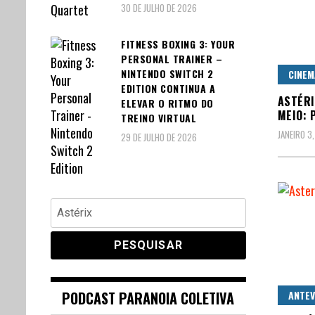
30 DE JULHO DE 2026
FITNESS BOXING 3: YOUR
PERSONAL TRAINER –
NINTENDO SWITCH 2
CINEM
EDITION CONTINUA A
ASTÉRI
ELEVAR O RITMO DO
MEIO: 
TREINO VIRTUAL
JANEIRO 3
29 DE JULHO DE 2026
Pesquisar
por:
PODCAST PARANOIA COLETIVA
ANTEV