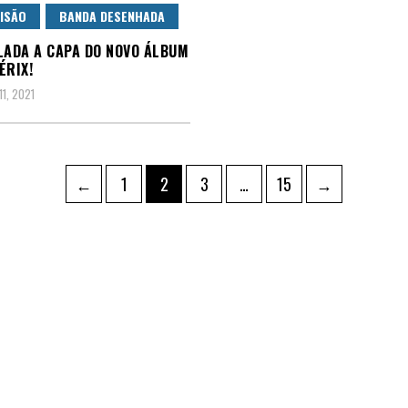
ISÃO
BANDA DESENHADA
LADA A CAPA DO NOVO ÁLBUM
ÉRIX!
1, 2021
ação
Page
Page
Page
Page
←
1
2
3
…
15
→
údos