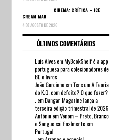
CINEMA: CRÍTICA – ICE
CREAM MAN
4 DE AGOSTO DE 2026
ÚLTIMOS COMENTÁRIOS
Luis Alves
em
MyBookShelf é a app
portuguesa para colecionadores de
BD e livros
João Gordinho
em
Tens um A Teoria
do K.O. com defeito? O que fazer?
.
em
Dangan Magazine lança a
terceira edição trimestral de 2026
António
em
Venom – Preto, Branco
e Sangue sai finalmente em
Portugal
.
em
Arranca o especial