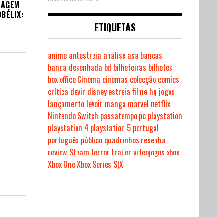
UAGEM
OBÉLIX:
ETIQUETAS
anime
antestreia
análise
asa
bancas
banda desenhada
bd
bilheteiras
bilhetes
box office
Cinema
cinemas
colecção
comics
crítica
devir
disney
estreia
filme
hq
jogos
lançamento
levoir
manga
marvel
netflix
Nintendo Switch
passatempo
pc
playstation
playstation 4
playstation 5
portugal
português
público
quadrinhos
resenha
review
Steam
terror
trailer
videojogos
xbox
Xbox One
Xbox Series S|X