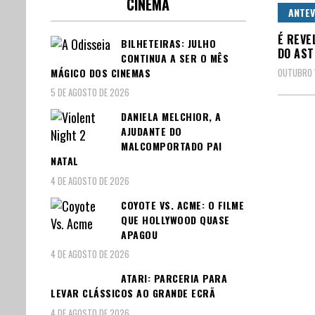
CINEMA
ANTEV
É REVE
BILHETEIRAS: JULHO
DO AST
CONTINUA A SER O MÊS
MÁGICO DOS CINEMAS
OUTUBRO 1
5 DE AGOSTO DE 2026
DANIELA MELCHIOR, A
AJUDANTE DO
Pagin
MALCOMPORTADO PAI
dos
NATAL
4 DE AGOSTO DE 2026
conte
COYOTE VS. ACME: O FILME
QUE HOLLYWOOD QUASE
APAGOU
4 DE AGOSTO DE 2026
ATARI: PARCERIA PARA
LEVAR CLÁSSICOS AO GRANDE ECRÃ
4 DE AGOSTO DE 2026